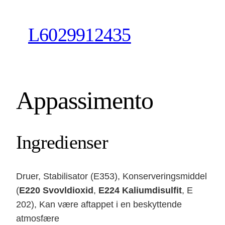
Skip
to
L6029912435
content
Appassimento
Ingredienser
Druer, Stabilisator (E353), Konserveringsmiddel
(
E220 Svovldioxid
,
E224 Kaliumdisulfit
, E
202), Kan være aftappet i en beskyttende
atmosfære