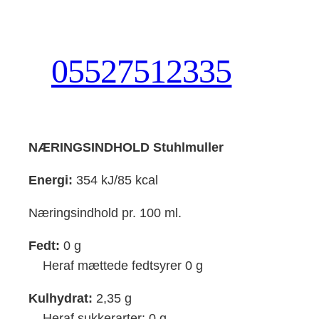
Skip
to
content
05527512335
NÆRINGSINDHOLD Stuhlmuller
Energi:
354 kJ/85 kcal
Næringsindhold pr. 100 ml.
Fedt:
0 g
Heraf mættede fedtsyrer 0 g
Kulhydrat:
2,35 g
Heraf sukkerarter: 0 g