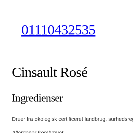
Skip
to
content
01110432535
Cinsault Rosé
Ingredienser
Druer fra økologisk certificeret landbrug, surheds
Allergener fremhævet